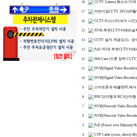
CCTV Camera 화소수
18
어린이집CCTV 2015년
17
CCTV-9 (시시티브이 나
16
NVR-추천CCTV카메라
15
CCTV 설치 개념도(1)
14
PoE+NVR 추천CCTV
13
Heli Cam (드론 장착 
12
DVR(Digital Video
11
DVR(Digital Video
10
스마트폰과 테블릿PC에서 
9
BNC단자형과 RCA단자형 
8
NVR(Network Video
7
NVR(Network Video
6
PoE (Power over Eth
5
UTP Cable (cross, 
4