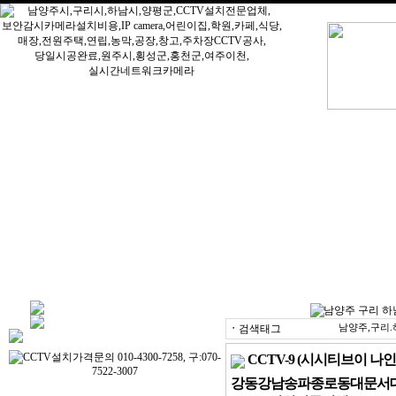
ㆍ
검색태그
남양주,구리.
CCTV-9 (시시티브이 
강동강남송파종로동대문서