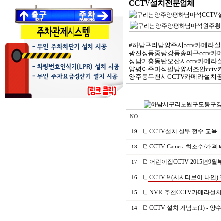
CCTV설치전문업체
#하남구리남양주시cctv카메라설
광진성동중랑강동송파구cctv카메
성남기흥동탄오산시cctv카메라설
양평여주마석팔당양서조안cctv카
양주동두천시CCTV카메라설치공사
NO
CCTV설치 실무 전수 교육 - 
19
CCTV Camera 화소수/
18
어린이집CCTV 2015년
17
CCTV-9 (시시티브이 나
16
NVR-추천CCTV카메라설
15
CCTV 설치 개념도(1)
14