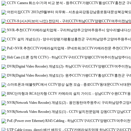
CCTV Camera 화소수/가격 비교 분석 - 원주CCTV가평CCTV횡성CCTV홍
어린이집CCTV 2015년9월부터 의무화 - 서초송파강동강남종로동대문성북강북
CCTV-9 (시시티브이 나인) 전단지 - 구리CCTV하남CCTV양평CCTV여주이
NVR-추천CCTV카메라설치업체 - 구리하남양주고양여주원주시 양수리별내다
CCTV 설치 개념도(1) - 양수리양평가평횡성홍천군 구리하남양주고양여주원주
PoE+NVR 추천CCTV카메라설치업체 - IP네트워크CCTV카메라전문 추천CC
Heli Cam (드론 장착 CCTV) - 하남CCTV구리CCTV양평CCTV여주이천남양
DVR(Digital Video Recoder) 개념도(2)- 하남CCTV구리CCTV양평CCTV
DVR(Digital Video Recoder) 개념도(1)- 원주CCTV가평CCTV횡성CCT
스마트폰과 테블릿PC에서 CCTV영상 실현 모습 - 종로CCTV동대문CCTV서대
BNC단자형과 RCA단자형 CCTV 카메라의 설치 가이드 - 성남CCTV수원CCTV
NVR(Network Video Recoder) 개념도(2) - 용인동탄여주원주시 구리하남
NVR(Network Video Recoder) 개념도(1) - CCTV설치전문업체 강동CCTV
PoE (Power over Ethernet) RJ45 Cabling - 하남CCTV구리CCTV양평CC
UTP Cable (cross, direct) 배선 배치도 - CCTV카메라설치업체 하남CCTV