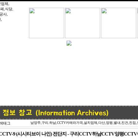
색태그
남양주,구리.하남,CCTV카메라가격,설치업체,다산,양평,별내,진건,진접,
CCTV-9 (시시티브이 나인) 전단지 - 구리CCTV하남CCTV양평C