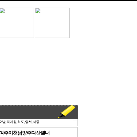
오남,퇴계원,화도,양서,서종
CTV여주이천남양주다산별내