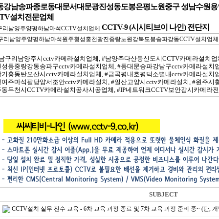
동강남송파종로동대문서대문광진성동도봉은평노원중구 성남수원용
CTV설치전문업체
CCTV-9 (시시티브이 나인) 전단지
남구리남양주시cctv카메라설치업체, #남양주다산동신도시CCTV카메라설치업체
성동중랑강동송파구cctv카메라설치업체, #동대문송파강남구cctv카메라설치업체
기흥동탄오산시cctv카메라설치업체, #금곡평내호평덕소별내cctv카메라설치업체
여주마석팔당양서조안cctv카메라설치, #일산고양시cctv카메라설치, #원주시
동두천시CCTV카메라설치공사시공업체, #IP네트워크CCTV보안감시카메라전문
SUBJECT
CCTV설치 실무 전수 교육 - 6차 교육 과정 종료 및 7차 교육 과정 준비 중~ (단, 개별