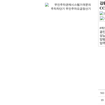
강
C
#하
광진
성남
양평
양주
NO
19