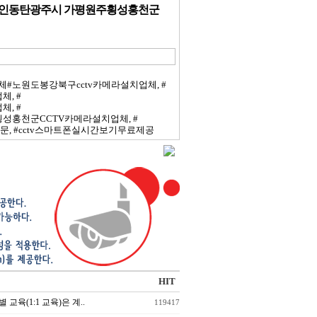
인동탄광주시 가평원주횡성홍천군
#노원도봉강북구cctv카메라설치업체, #
, #
, #
횡성홍천군CCTV카메라설치업체, #
, #cctv스마트폰실시간보기무료제공
HIT
 교육(1:1 교육)은 계..
119417