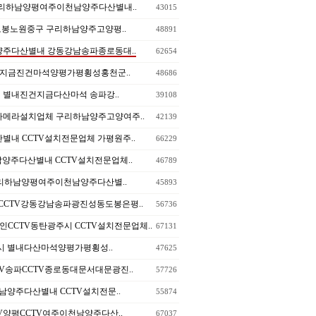
천군 구리하남양평여주이천남양주다산별내..
43015
도봉노원중구 구리하남양주고양평..
48891
천남양주다산별내 강동강남송파종로동대..
62654
산지금진건마석양평가평횡성홍천군..
48686
시 별내진건지금다산마석 송파강..
39108
TV카메라설치업체 구리하남양주고양여주..
42139
주다산별내 CCTV설치전문업체 가평원주..
66229
여주이천남양주다산별내 CCTV설치전문업체..
46789
V홍천군 구리하남양평여주이천남양주다산별..
45893
문CCTV강동강남송파광진성동도봉은평..
56736
용인CCTV동탄광주시 CCTV설치전문업체..
67131
양주고양시 별내다산마석양평가평횡성..
47625
강남CCTV송파CCTV종로동대문서대문광진..
57726
TV여주이천남양주다산별내 CCTV설치전문..
55874
구리CCTV양평CCTV여주이천남양주다산..
67037